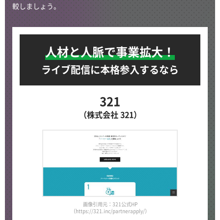
較しましょう。
人材と人脈で事業拡大！
ライブ配信に本格参入するなら
321
（株式会社 321）
画像引用元：321公式HP
（https://321.inc/partnerapply/）