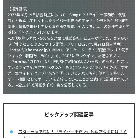
【選定基準】
2022年10月19日調査時点において、Googleで「ライバー事務所 代理
店」と検索してヒットしたライバー事務所の中から、公式HPに「代理店
募集」情報を掲載している事務所を調査。そのうち、以下の条件を満たす
3社をピックアップしています。
●10代以降の男女・500名を対象に株式会社レビューが行った、さぶらい
ぶ「使ったことのあるライブ配信アプリ」(2022年9月27日調査時点)
（https://jafmate.co.jp/sublive/）アンケート「ライブ配信アプリ人気ラ
ンキング（回答数：500）」で、TOP5にランクインした配信アプリ
「Pococha/17LIVE/LINE LIVE/SHOWROOM/ふわっち」のうち、対応し
ているライブ配信アプリが2つ以上ある(ランキング5位は「その他」です
が、本サイトではアプリ名が判明しているふわっちを5位として扱いま
す)。 ●報酬としてボーナスを支給していることが公式HPに記載されてい
る。 ●公式HPで所属ライバー数を公表している。
ピックアップ関連記事
スター発掘で成功！「ライバー事務所」代理店なるにはサイ