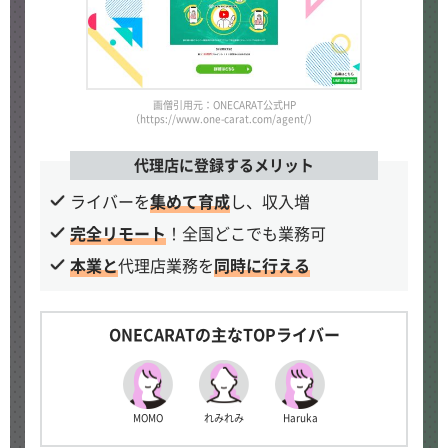
画僧引用元：ONECARAT公式HP
（https://www.one-carat.com/agent/）
代理店に登録するメリット
ライバーを
集めて育成
し、収入増
完全リモート
！全国どこでも業務可
本業と
代理店業務を
同時に行える
ONECARATの主なTOPライバー
MOMO
れみれみ
Haruka