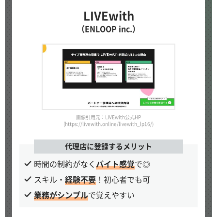
LIVEwith
（ENLOOP inc.）
画像引用元：LIVEwith公式HP
(https://livewith.online/livewith_lp16/)
代理店に登録するメリット
時間の制約がなく
バイト感覚
で◎
スキル・
経験不要
！初心者でも可
業務がシンプル
で覚えやすい